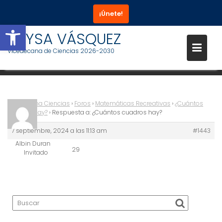
¡Únete!
Abrir barra de herramientas
Saltar
RAYSA VÁSQUEZ
RESPUESTA A: ¿CUÁNTOS
al
Vicedecana de Ciencias 2026-2030
CUADROS HAY?
contenido
Vicedecana Ciencias
›
Foros
›
Matemáticas Recreativas
›
¿Cuántos
cuadros hay?
›
Respuesta a: ¿Cuántos cuadros hay?
7 septiembre, 2024 a las 11:13 am
#1443
Albin Duran
29
Invitado
Buscar