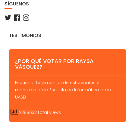
SÍGUENOS
TESTIMONIOS
¿POR QUÉ VOTAR POR RAYSA
VÁSQUEZ?
Escuchar testimonios de estudiantes y
maestros de la Escuela de Informática de la
UASD
2388633 total views