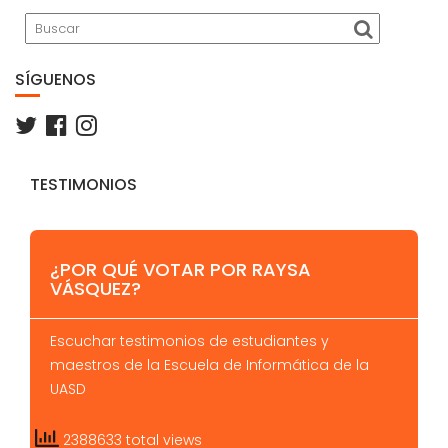
Buscar
SÍGUENOS
TESTIMONIOS
¿POR QUÉ VOTAR POR RAYSA
VÁSQUEZ?
Escuchar testimonios de estudiantes y
maestros de la Escuela de Informática de la
UASD
2388633 total views