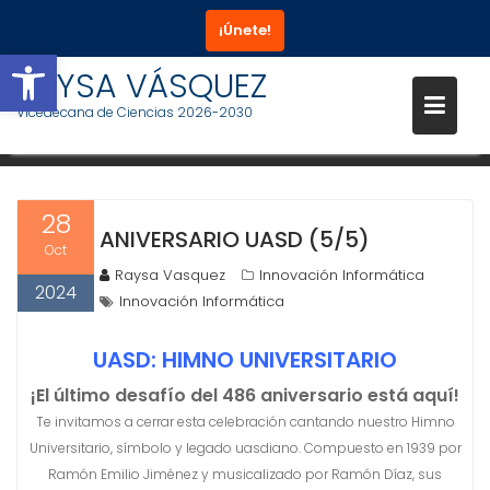
¡Únete!
Abrir barra de herramientas
Saltar
RAYSA VÁSQUEZ
CATEGORÍA:
INNOVACIÓN
al
Vicedecana de Ciencias 2026-2030
INFORMÁTICA
contenido
28
ANIVERSARIO UASD (5/5)
Oct
Raysa Vasquez
Innovación Informática
2024
Innovación Informática
UASD: HIMNO UNIVERSITARIO
¡El último desafío del 486 aniversario está aquí!
Te invitamos a cerrar esta celebración cantando nuestro Himno
Universitario, símbolo y legado uasdiano. Compuesto en 1939 por
Ramón Emilio Jiménez y musicalizado por Ramón Díaz, sus