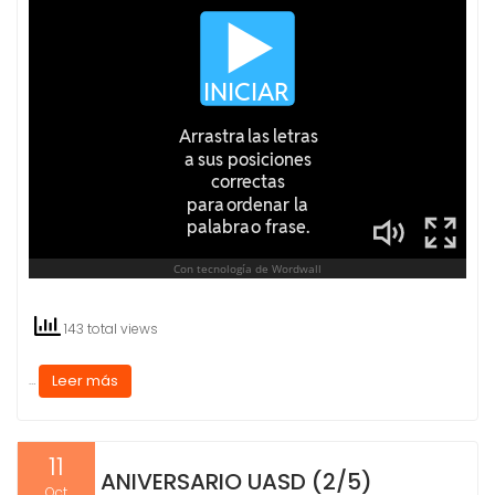
143 total views
Leer más
…
11
ANIVERSARIO UASD (2/5)
Oct