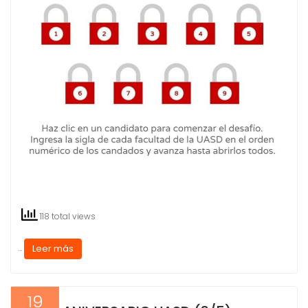
118 total views
Leer más
…
19